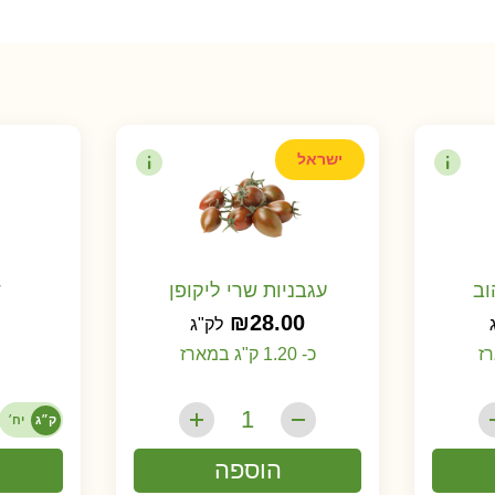
ישראל
וב
עגבניות שרי ליקופן
ד
₪
28.00
לק"ג
כ- 1.20 ק"ג במארז
ק״ג
יח׳
הוספה