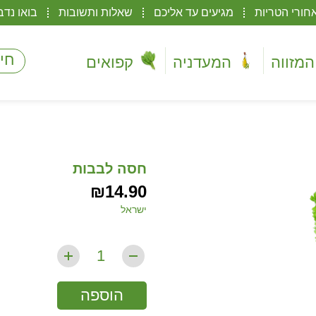
חורי הטריות
מגיעים עד אליכם
שאלות ותשובות
בואו נדב
המזווה
המעדניה
קפואים
חסה לבבות
₪
14.90
ישראל
הוספה